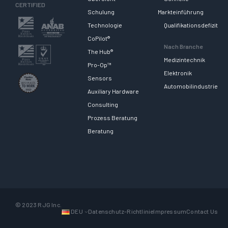
CERTIFIED
Schulung
Markteinführung
Technologie
Qualifikationsdefizit
CoPilot®
Nach Branche
The Hub®
Medizintechnik
Pro-Op™
Elektronik
Sensors
Automobilindustrie
Auxiliary Hardware
Consulting
Prozess Beratung
Beratung
© 2023 RJG Inc.
DEU
Datenschutz-Richtlinie
Impressum
Contact Us