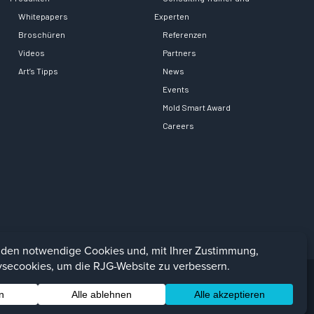
Whitepapers
Experten
Broschüren
Referenzen
Videos
Partners
Art’s Tipps
News
Events
Mold Smart Award
Careers
Facebook
LinkedIn
Instagra
YouTu