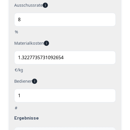
Ausschussrate
i
%
Materialkosten
i
€/kg
Bediener
i
#
Ergebnisse