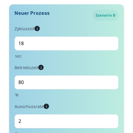
Neuer Prozess
Szenario B
Zykluszeit
i
sec
Betriebszeit
i
%
Ausschussrate
i