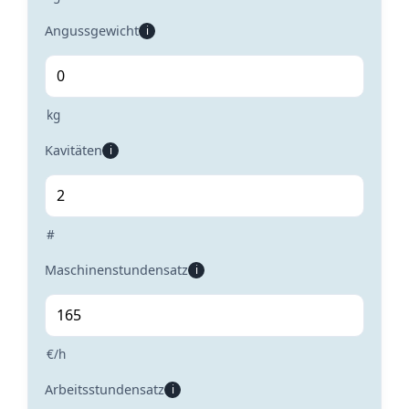
Angussgewicht
i
kg
Kavitäten
i
#
Maschinenstundensatz
i
€/h
Arbeitsstundensatz
i