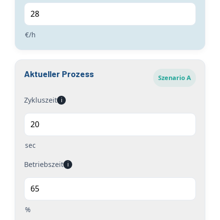
€/h
Aktueller Prozess
Szenario A
Zykluszeit
i
sec
Betriebszeit
i
%