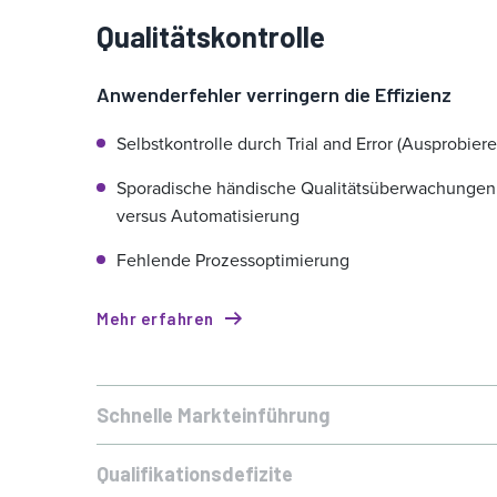
Qualitätskontrolle
Anwenderfehler verringern die Effizienz
Selbstkontrolle durch Trial and Error (Ausprobiere
Sporadische händische Qualitätsüberwachungen
versus Automatisierung
Fehlende Prozessoptimierung
Mehr erfahren
Schnelle Markteinführung
Prozesseinstellungen und Werkzeugentwicklung
Mehr erfahren
Wiederholende Werkzeugschleifen kosten viel Ze
nach dem Trial-and-Error-Prinzip verzögern die
und Geld
Markteinführung von Werkzeugen
Qualifikationsdefizite
Qualifikationsdefizite und mangelnde Schulung
Mehr erfahren
Trial-and-Error-Verarbeitungstechniken durch