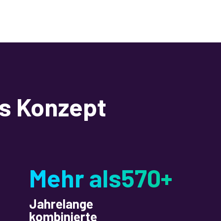
u
en
l
er
s Konzept
er
Mehr als570+
Jahrelange
kombinierte