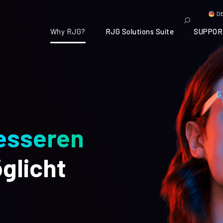
D
Why RJG?
RJG Solutions Suite
SUPPOR
esseren
glicht