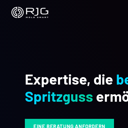
Zum
Inhalt
springen
Expertise, die
b
Spritzguss
ermö
EINE BERATUNG ANFORDERN