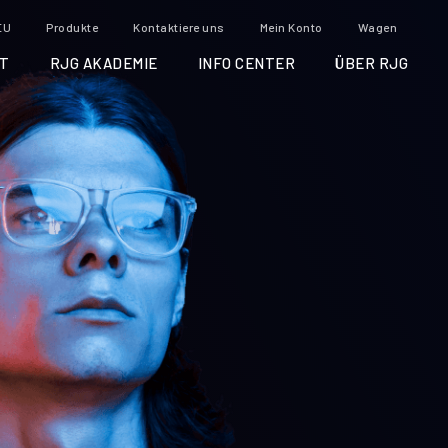
EU
Produkte
Kontaktiere uns
Mein Konto
Wagen
T
RJG AKADEMIE
INFO CENTER
ÜBER RJG