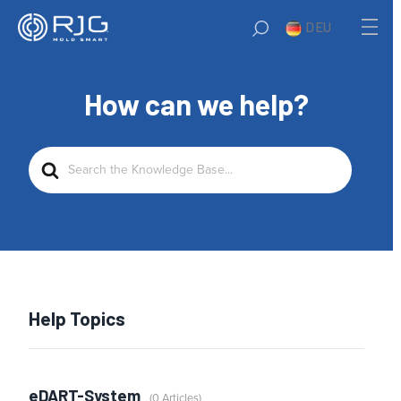
DEU
How can we help?
Search
For
Help Topics
eDART-System
0 Articles