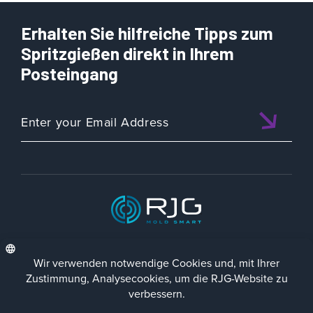
v9
eDART
Erhalten Sie hilfreiche Tipps zum
Software
|
Spritzgießen direkt in Ihrem
Version
Posteingang
9.5.8
ISO 9001:2015 CERTIFIED