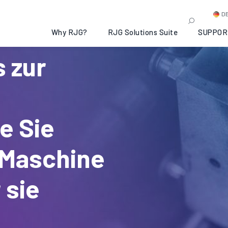
D
Why RJG?
RJG Solutions Suite
SUPPOR
s zur
ie Sie
Maschine
 sie