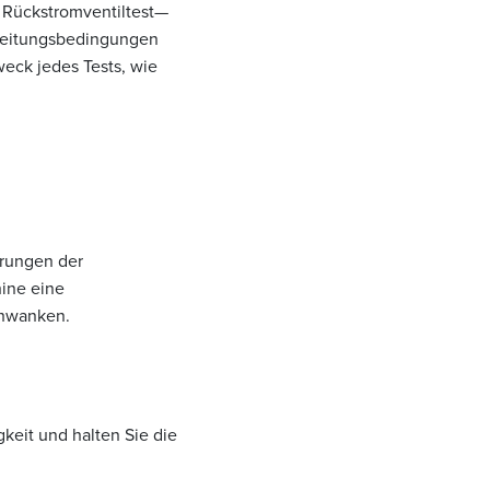
r Rückstromventiltest—
rbeitungsbedingungen
weck jedes Tests, wie
erungen der
hine eine
chwanken.
keit und halten Sie die