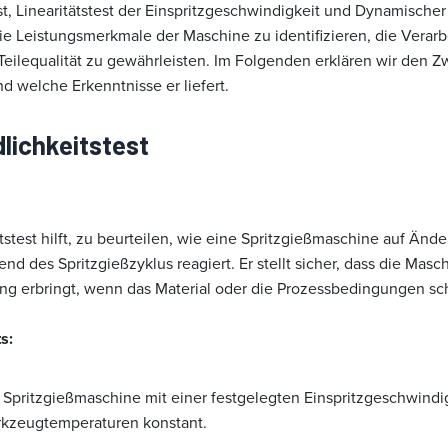
st, Linearitätstest der Einspritzgeschwindigkeit und Dynamische
die Leistungsmerkmale der Maschine zu identifizieren, die Vera
Teilequalität zu gewährleisten. Im Folgenden erklären wir den Z
d welche Erkenntnisse er liefert.
lichkeitstest
tstest hilft, zu beurteilen, wie eine Spritzgießmaschine auf Änd
end des Spritzgießzyklus reagiert. Er stellt sicher, dass die Masc
ung erbringt, wenn das Material oder die Prozessbedingungen s
s:
 Spritzgießmaschine mit einer festgelegten Einspritzgeschwindig
rkzeugtemperaturen konstant.