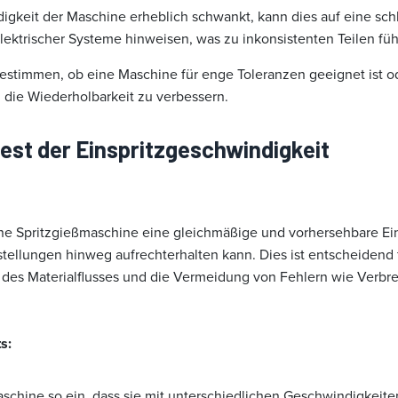
gkeit der Maschine erheblich schwankt, kann dies auf eine sc
lektrischer Systeme hinweisen, was zu inkonsistenten Teilen füh
u bestimmen, ob eine Maschine für enge Toleranzen geeignet ist
m die Wiederholbarkeit zu verbessern.
test der Einspritzgeschwindigkeit
eine Spritzgießmaschine eine gleichmäßige und vorhersehbare Ei
tellungen hinweg aufrechterhalten kann. Dies ist entscheidend f
 des Materialflusses und die Vermeidung von Fehlern wie Verb
s:
aschine so ein, dass sie mit unterschiedlichen Geschwindigkeiten 