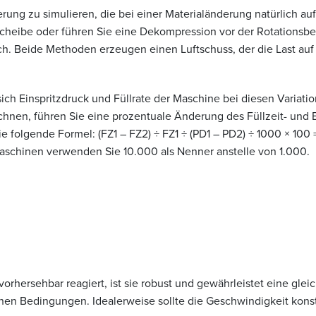
ung zu simulieren, die bei einer Materialänderung natürlich auf
cheibe oder führen Sie eine Dekompression vor der Rotations
h. Beide Methoden erzeugen einen Luftschuss, der die Last auf 
ich Einspritzdruck und Füllrate der Maschine bei diesen Variat
chnen, führen Sie eine prozentuale Änderung des Füllzeit- und E
 folgende Formel: (FZ1 – FZ2) ÷ FZ1 ÷ (PD1 – PD2) ÷ 1000 × 100 =
Maschinen verwenden Sie 10.000 als Nenner anstelle von 1.000.
rhersehbar reagiert, ist sie robust und gewährleistet eine gleic
chen Bedingungen. Idealerweise sollte die Geschwindigkeit konst