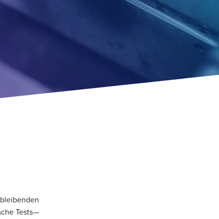
chbleibenden
ische Tests—