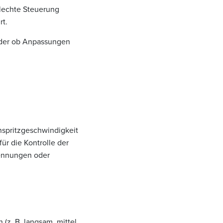
hlechte Steuerung
rt.
 oder ob Anpassungen
nspritzgeschwindigkeit
ür die Kontrolle der
rennungen oder
(z. B. langsam, mittel,