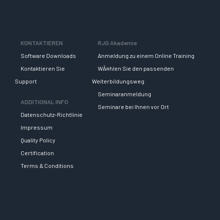
KONTAKTIEREN
RJG Akademie
Software Downloads
Anmeldung zu einem Online Training
Kontaktieren Sie
WÃ¤hlen Sie den passenden
Support
Weiterbildungsweg
Seminaranmeldung
ADDITIONAL INFO
Seminare bei Ihnen vor Ort
Datenschutz-Richtlinie
Impressum
Quality Policy
Certification
Terms & Conditions