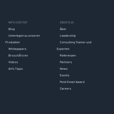
INFO CENTER
ÃBER RJG
Blog
Ãber
Unterlagen zu unseren
Leadership
Produkten
Consulting Trainer und
Whitepapers
Experten
BroschÃ¼ren
Referenzen
Videos
Partners
Art’s Tipps
News
Events
Mold Smart Award
Careers