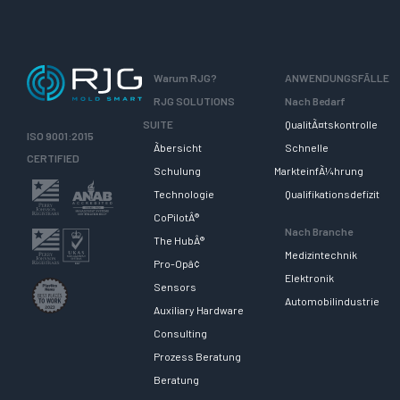
Warum RJG?
ANWENDUNGSFÃLLE
RJG SOLUTIONS
Nach Bedarf
SUITE
QualitÃ¤tskontrolle
ISO 9001:2015
Ãbersicht
Schnelle
CERTIFIED
Schulung
MarkteinfÃ¼hrung
Technologie
Qualifikationsdefizit
CoPilotÂ®
Nach Branche
The HubÂ®
Medizintechnik
Pro-Opâ¢
Elektronik
Sensors
Automobilindustrie
Auxiliary Hardware
Consulting
Prozess Beratung
Beratung