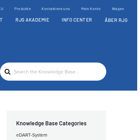
EU
Produkte
Kontaktiere uns
Mein Konto
Wagen
T
RJG AKADEMIE
INFO CENTER
ÃBER RJG
Search
For
Knowledge Base Categories
eDART-System