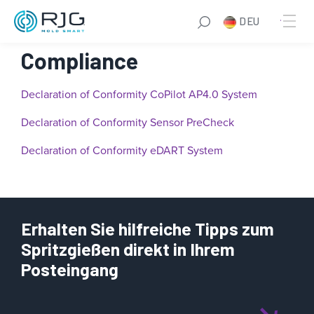
Zum
DEU
Inhalt
springen
Compliance
Declaration of Conformity CoPilot AP4.0 System
Declaration of Conformity Sensor PreCheck
Declaration
of Conformity eDART System
Erhalten Sie hilfreiche Tipps zum
Spritzgießen direkt in Ihrem
Posteingang