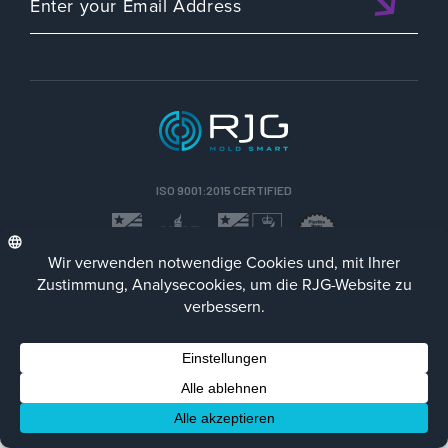
ISO 9001:2015 CERTIFIED
DEU
Datenschutz-Richtlinie
Impressum
Contact Us
Facebook
LinkedIn
Instagra
YouTu
© 2023 RJG Inc.