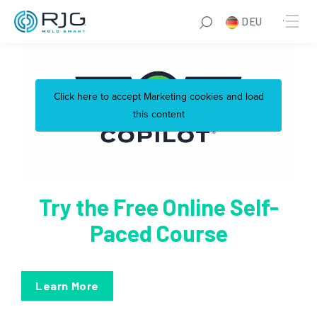
Zum
DEU
Inhalt
springen
Click here to accept Marketing cookies and load
this content
Try the Free Online Self-
Paced Course
Learn More