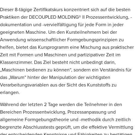
i
Dieser 8-tägige Zertifikatskurs konzentriert sich auf die besten
e
Praktiken der DECOUPLED MOLDING® II Prozessentwicklung, -
dokumentation und -vervielfältigung für jede Form in jeder
geeigneten Maschine. Um den Kursteilnehmern bei der
Anwendung wissenschaftlicher Formgebungsprinzipien zu
helfen, bietet das Kursprogramm eine Mischung aus praktischer
Zeit mit Formen und Maschinen und partizipativer Zeit im
Klassenzimmer. Das Ziel besteht nicht unbedingt darin,
„Maschinen bedienen zu können“, sondern ein Verständnis für
das „Warum“ hinter der Manipulation der wichtigsten
Verarbeitungsvariablen aus der Sicht des Kunststoffs zu
erlangen.
Während der letzten 2 Tage werden die Teilnehmer in den
Bereichen Prozessentwicklung, Prozessanpassung und
allgemeine Formgebungstheorie und -methodik durch zeitlich
begrenzte Abschlusstests geprüft, um die effektive Vermittlung
der entscheidenden Kenntnisse und Fähigkeiten zu bestätigen.