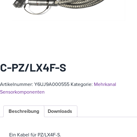
i
e
C-PZ/LX4F-S
Artikelnummer:
Y6UJ9A000555
Kategorie:
Mehrkanal
Sensorkomponenten
Beschreibung
Downloads
Ein Kabel für PZ/LX4F-S.