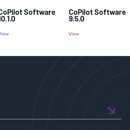
CoPilot Software
CoPilot Software
10.1.0
9.5.0
View
View