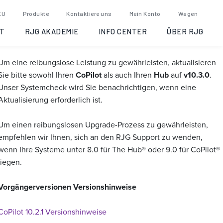
CoPilot Software 10.3.0
EU
Produkte
Kontaktiere uns
Mein Konto
Wagen
T
RJG AKADEMIE
INFO CENTER
ÜBER RJG
Diese Version ist NICHT validiert.
Um eine reibungslose Leistung zu gewährleisten, aktualisieren
Sie bitte sowohl Ihren
CoPilot
als auch Ihren
Hub
auf
v10.3.0
.
Unser Systemcheck wird Sie benachrichtigen, wenn eine
Aktualisierung erforderlich ist.
Um einen reibungslosen Upgrade-Prozess zu gewährleisten,
empfehlen wir Ihnen, sich an den RJG Support zu wenden,
wenn Ihre Systeme unter 8.0 für The Hub® oder 9.0 für CoPilot®
liegen.
Vorgängerversionen Versionshinweise
CoPilot 10.2.1 Versionshinweise