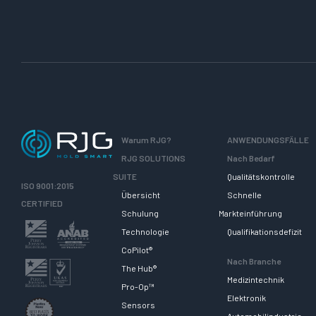
Warum RJG?
ANWENDUNGSFÄLLE
RJG SOLUTIONS
Nach Bedarf
SUITE
Qualitätskontrolle
ISO 9001:2015
Übersicht
Schnelle
CERTIFIED
Schulung
Markteinführung
Technologie
Qualifikationsdefizit
CoPilot®
Nach Branche
The Hub®
Medizintechnik
Pro-Op™
Elektronik
Sensors