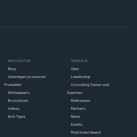
INFO CENTER
ÜBER RJG
Blog
Über
Unterlagen zu unseren
Leadership
Produkten
Consulting Trainer und
Whitepapers
Experten
Broschüren
Referenzen
Videos
Partners
Art’s Tipps
News
Events
Mold Smart Award