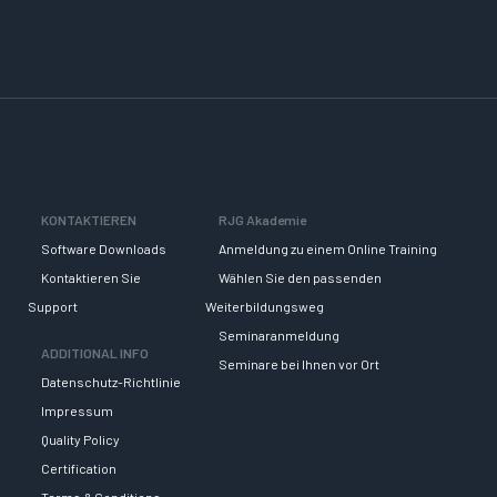
KONTAKTIEREN
RJG Akademie
Software Downloads
Anmeldung zu einem Online Training
Kontaktieren Sie
Wählen Sie den passenden
Support
Weiterbildungsweg
Seminaranmeldung
ADDITIONAL INFO
Seminare bei Ihnen vor Ort
Datenschutz-Richtlinie
Impressum
Quality Policy
Certification