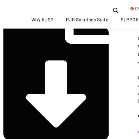
D
Why RJG?
RJG Solutions Suite
SUPPOR