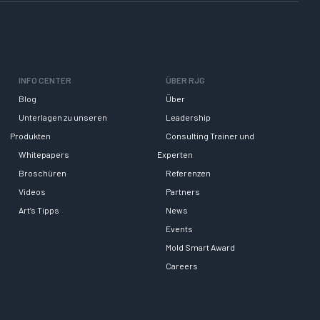
INFO CENTER
ÜBER RJG
Blog
Über
Unterlagen zu unseren
Leadership
Produkten
Consulting Trainer und
Whitepapers
Experten
Broschüren
Referenzen
Videos
Partners
Art’s Tipps
News
Events
Mold Smart Award
Careers