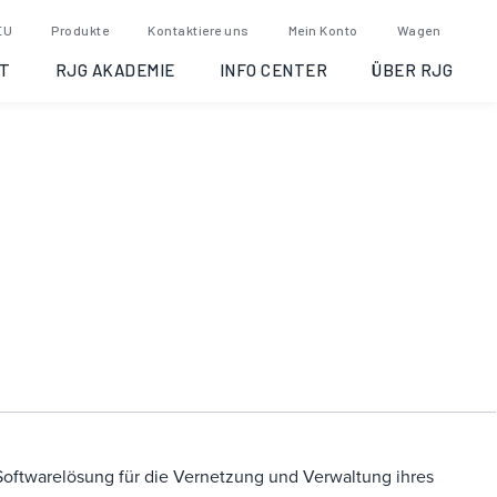
eDART Datenmanager (EDM)
EU
Produkte
Kontaktiere uns
Mein Konto
Wagen
T
RJG AKADEMIE
INFO CENTER
ÜBER RJG
Artikelnummer:
EDM
Kategorie:
eDART Data Networking
Softwarelösung für die Vernetzung und Verwaltung ihres