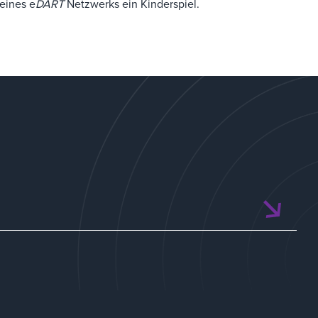
eines e
DART
Netzwerks ein Kinderspiel.