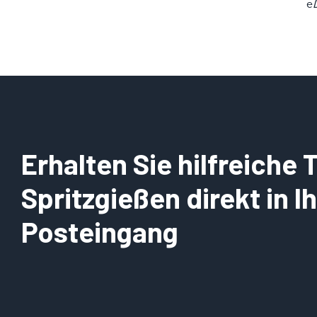
e
i
e
Erhalten Sie hilfreiche
Spritzgießen direkt in 
Posteingang