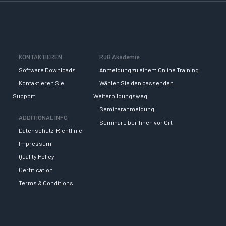
KONTAKTIEREN
RJG Akademie
Software Downloads
Anmeldung zu einem Online Training
Kontaktieren Sie
Wählen Sie den passenden
Support
Weiterbildungsweg
Seminaranmeldung
ADDITIONAL INFO
Seminare bei Ihnen vor Ort
Datenschutz-Richtlinie
Impressum
Quality Policy
Certification
Terms & Conditions