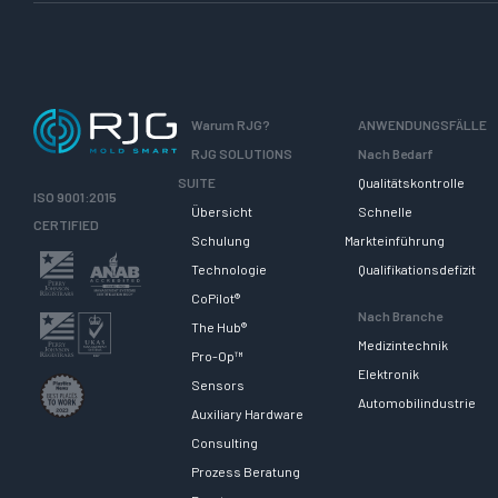
Warum RJG?
ANWENDUNGSFÄLLE
RJG SOLUTIONS
Nach Bedarf
SUITE
Qualitätskontrolle
ISO 9001:2015
Übersicht
Schnelle
CERTIFIED
Schulung
Markteinführung
Technologie
Qualifikationsdefizit
CoPilot®
Nach Branche
The Hub®
Medizintechnik
Pro-Op™
Elektronik
Sensors
Automobilindustrie
Auxiliary Hardware
Consulting
Prozess Beratung