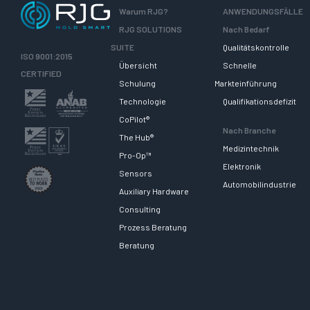
Warum RJG?
ANWENDUNGSFÄLLE
RJG SOLUTIONS
Nach Bedarf
SUITE
Qualitätskontrolle
ISO 9001:2015
Übersicht
Schnelle
CERTIFIED
Schulung
Markteinführung
Technologie
Qualifikationsdefizit
CoPilot®
Nach Branche
The Hub®
Medizintechnik
Pro-Op™
Elektronik
Sensors
Automobilindustrie
Auxiliary Hardware
Consulting
Prozess Beratung
Beratung