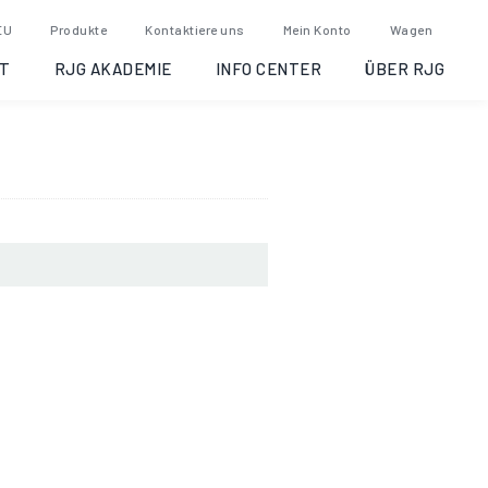
ugh,
EU
Produkte
Kontaktiere uns
Mein Konto
Wagen
T
RJG AKADEMIE
INFO CENTER
ÜBER RJG