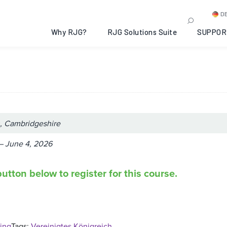
ance Moulding: Peterboro
D
re, 2026-06-01
Why RJG?
RJG Solutions Suite
SUPPOR
, Cambridgeshire
– June 4, 2026
utton below to register for this course.
ing
Tags:
Vereinigtes Königreich