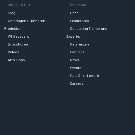
INFO CENTER
ÜBER RJG
Blog
Über
Unterlagen zu unseren
Leadership
Produkten
Consulting Trainer und
Whitepapers
Experten
Broschüren
Referenzen
Videos
Partners
Art’s Tipps
News
Events
Mold Smart Award
Careers