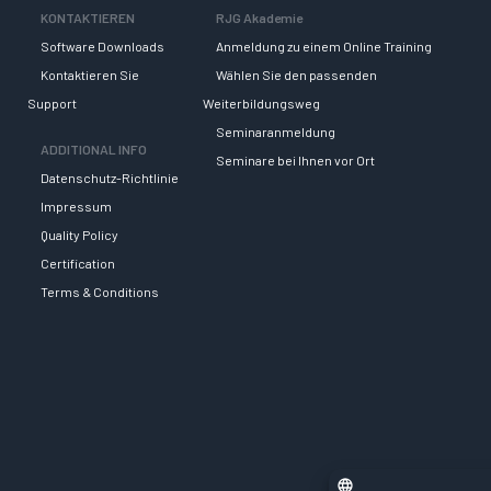
KONTAKTIEREN
RJG Akademie
Software Downloads
Anmeldung zu einem Online Training
Kontaktieren Sie
Wählen Sie den passenden
Support
Weiterbildungsweg
Seminaranmeldung
ADDITIONAL INFO
Seminare bei Ihnen vor Ort
Datenschutz-Richtlinie
Impressum
Quality Policy
Certification
Terms & Conditions