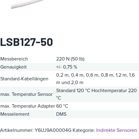
i
e
LSB127-50
Messbereich
220 N (50 lb)
Genauigkeit
+/- 0,75 %
0,2 m, 0,4 m, 0,6 m, 0,8 m, 1,2 m, 1,6
Standard-Kabellängen
m und 2,0 m
Standard 120 °C
Hochtemperatur 220
max. Temperatur Sensor
°C
max. Temperatur Adapter
60 °C
Messelement
DMS
Artikelnummer:
Y6UJ9A00004G
Kategorie:
Indirekte Sensoren