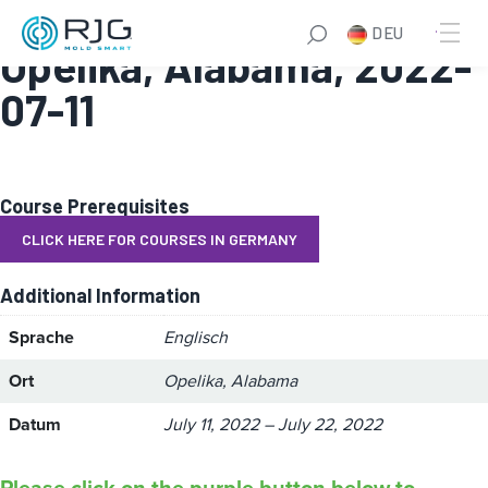
Master Molder® II:
DEU
Opelika, Alabama, 2022-
07-11
Course Prerequisites
CLICK HERE FOR COURSES IN GERMANY
Additional Information
Sprache
Englisch
Ort
Opelika, Alabama
Datum
July 11, 2022 – July 22, 2022
Please click on the purple button below to