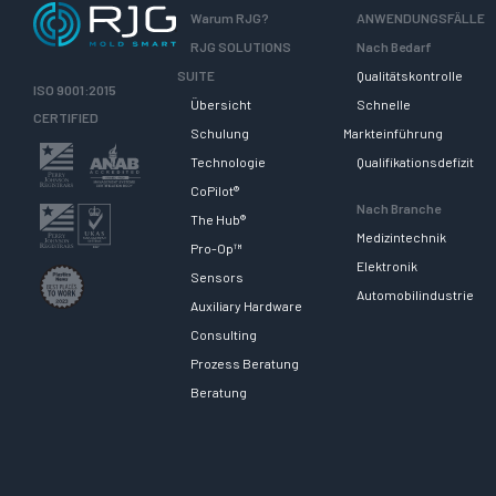
Warum RJG?
ANWENDUNGSFÄLLE
RJG SOLUTIONS
Nach Bedarf
SUITE
Qualitätskontrolle
ISO 9001:2015
Übersicht
Schnelle
CERTIFIED
Schulung
Markteinführung
Technologie
Qualifikationsdefizit
CoPilot®
Nach Branche
The Hub®
Medizintechnik
Pro-Op™
Elektronik
Sensors
Automobilindustrie
Auxiliary Hardware
Consulting
Prozess Beratung
Beratung