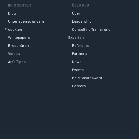
INFO CENTER
ÜBER RJG
Blog
Über
Unterlagen zu unseren
Leadership
Produkten
Consulting Trainer und
Whitepapers
Experten
Broschüren
Referenzen
Videos
Partners
Art’s Tipps
News
Events
Mold Smart Award
Careers