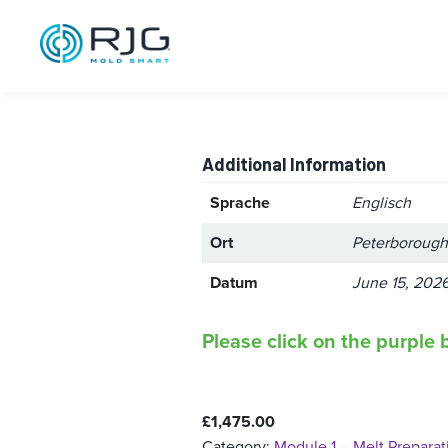
Module 1 – Mel
Peterborough
Additional Information
Sprache
Englisch
Ort
Peterborough
Datum
June 15, 2026
Please click on the purple b
£
1,475.00
Category:
Module 1 – Melt Preparati