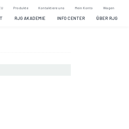
isation:
EU
Produkte
Kontaktiere uns
Mein Konto
Wagen
6-15
T
RJG AKADEMIE
INFO CENTER
ÜBER RJG