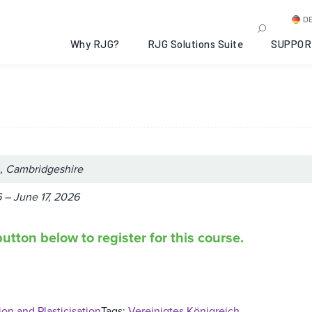
t Preparation and Plastic
D
, Cambridgeshire, 2026-0
Why RJG?
RJG Solutions Suite
SUPPOR
, Cambridgeshire
 – June 17, 2026
utton below to register for this course.
on and Plasticisation
Tags:
Vereinigtes Königreich