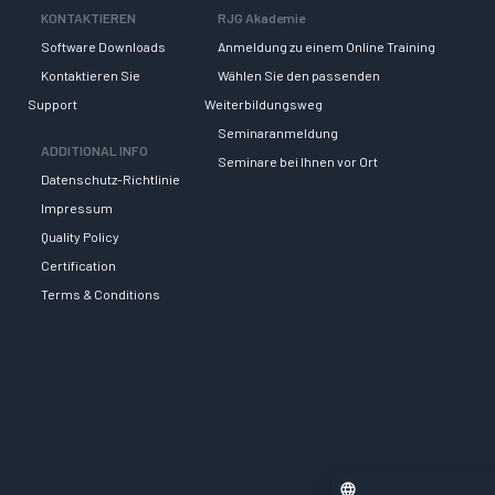
KONTAKTIEREN
RJG Akademie
Software Downloads
Anmeldung zu einem Online Training
Kontaktieren Sie
Wählen Sie den passenden
Support
Weiterbildungsweg
Seminaranmeldung
ADDITIONAL INFO
Seminare bei Ihnen vor Ort
Datenschutz-Richtlinie
Impressum
Quality Policy
Certification
Terms & Conditions