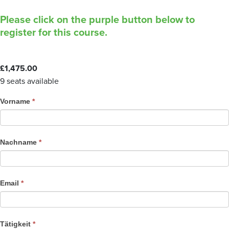
Please click on the purple button below to
register for this course.
£
1,475.00
9 seats available
C
Vorname
*
o
u
r
Nachname
*
s
e
R
Email
*
e
g
i
Tätigkeit
*
s