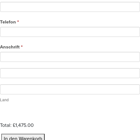
t
r
a
Telefon
*
t
i
o
Anschrift
*
n
Land
Total:
£1,475.00
M
In den Warenkorb