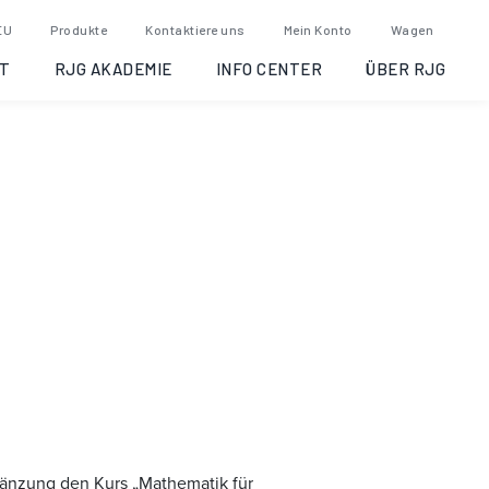
tual Instructor
EU
Produkte
Kontaktiere uns
Mein Konto
Wagen
T
RJG AKADEMIE
INFO CENTER
ÜBER RJG
Ergänzung den Kurs „Mathematik für