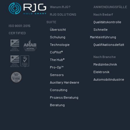
Warum RJG?
ANWENDUNGSFÄLLE
RJG SOLUTIONS
Nach Bedarf
SUITE
Qualitätskontrolle
ISO 9001:2015
Übersicht
Schnelle
CERTIFIED
Schulung
Markteinführung
Technologie
Qualifikationsdefizit
CoPilot®
Nach Branche
The Hub®
Medizintechnik
Pro-Op™
Elektronik
Sensors
Automobilindustrie
Auxiliary Hardware
Consulting
Prozess Beratung
Beratung