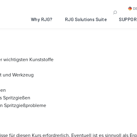
on Molding Essentials: Vir
D
16
Why RJG?
RJG Solutions Suite
SUPPOR
 wichtigsten Kunststoffe
at und Werkzeug
ßen
s Spritzgießen
en Spritzgießprobleme
sse für diesen Kurs erfordrerlich. Eventuell ist es sinnvoll als 