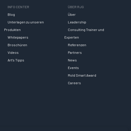
INFO CENTER
ÜBER RJG
Blog
Über
Unterlagen zu unseren
Leadership
Produkten
Consulting Trainer und
Whitepapers
Experten
Broschüren
Referenzen
Videos
Partners
Art’s Tipps
News
Events
Mold Smart Award
Careers