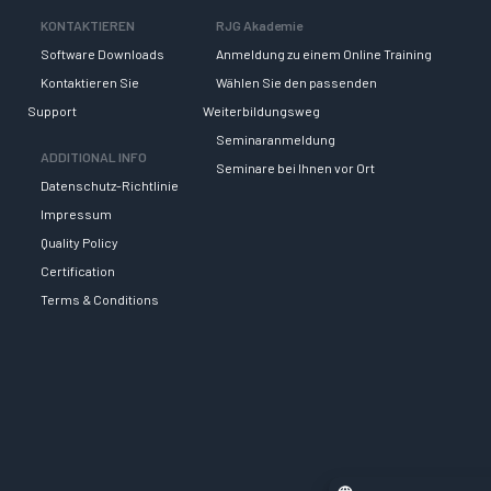
KONTAKTIEREN
RJG Akademie
Software Downloads
Anmeldung zu einem Online Training
Kontaktieren Sie
Wählen Sie den passenden
Support
Weiterbildungsweg
Seminaranmeldung
ADDITIONAL INFO
Seminare bei Ihnen vor Ort
Datenschutz-Richtlinie
Impressum
Quality Policy
Certification
Terms & Conditions