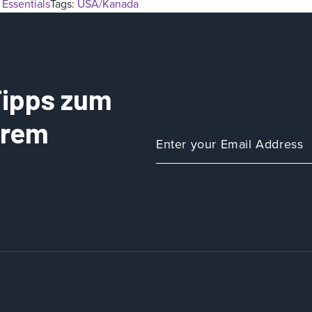
 Essentials
Tags:
USA/Kanada
 Tipps zum
Ihrem