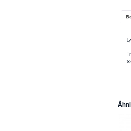
i
e
Be
Ly
Th
to
Ähnl