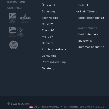
ISO 9001:2015
Übersicht
Schnelle
CERTIFIED
Schulung
Markteinführung
Technologie
Qualifikationsdefizit
CoPilot®
Nach Branche
The Hub®
Medizintechnik
Pro-Op™
Elektronik
Sensors
Automobilindustrie
Auxiliary Hardware
Consulting
Prozess Beratung
Beratung
© 2023 RJG Inc.
DEU
Datenschutz-Richtlinie
Impressum
Contact Us