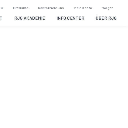
SG/LX8-S-ID (Old Version)
EU
Produkte
Kontaktiere uns
Mein Konto
Wagen
T
RJG AKADEMIE
INFO CENTER
ÜBER RJG
Artikelnummer:
sg
Kategorie:
Eingestellte Produkte