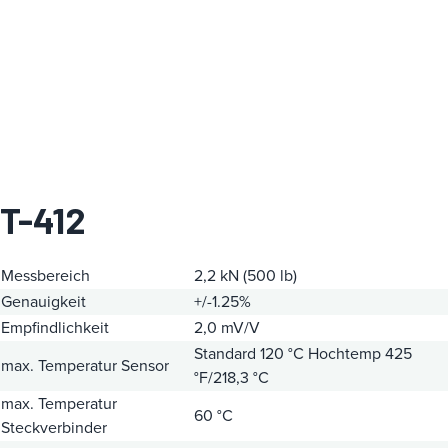
i
e
T-412
Messbereich
2,2 kN (500 lb)
Genauigkeit
+/-1.25%
Empfindlichkeit
2,0 mV/V
Standard 120 °C
Hochtemp 425
max. Temperatur Sensor
°F/218,3 °C
max. Temperatur
60 °C
Steckverbinder