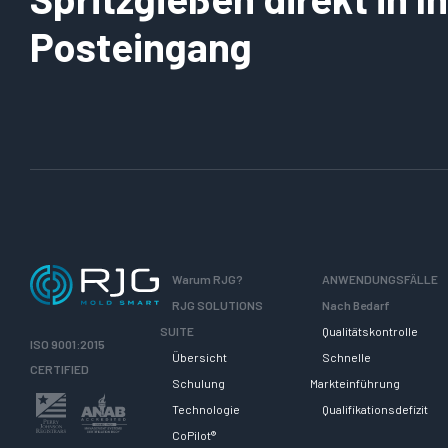
Posteingang
Warum RJG?
ANWENDUNGSFÄLLE
RJG SOLUTIONS
Nach Bedarf
SUITE
Qualitätskontrolle
ISO 9001:2015
Übersicht
Schnelle
CERTIFIED
Schulung
Markteinführung
Technologie
Qualifikationsdefizit
CoPilot®