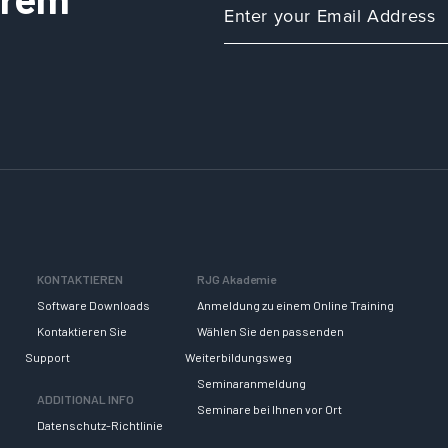
KONTAKTIEREN
RJG Akademie
Software Downloads
Anmeldung zu einem Online Training
Kontaktieren Sie
Wählen Sie den passenden
Support
Weiterbildungsweg
Seminaranmeldung
ADDITIONAL INFO
Seminare bei Ihnen vor Ort
Datenschutz-Richtlinie