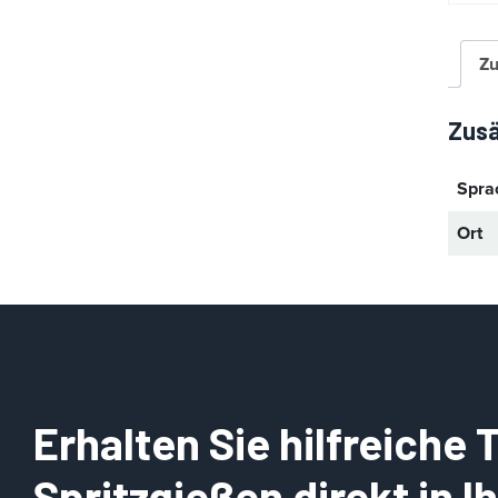
i
e
Zu
Zusä
Spra
Ort
Erhalten Sie hilfreiche
Spritzgießen direkt in 