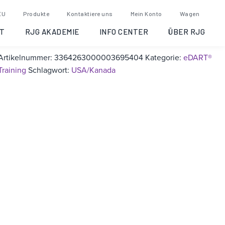
eDART® Training: Traverse
EU
Produkte
Kontaktiere uns
Mein Konto
Wagen
City, Michigan, 2019-04-16
T
RJG AKADEMIE
INFO CENTER
ÜBER RJG
Artikelnummer:
3364263000003695404
Kategorie:
eDART®
Training
Schlagwort:
USA/Kanada