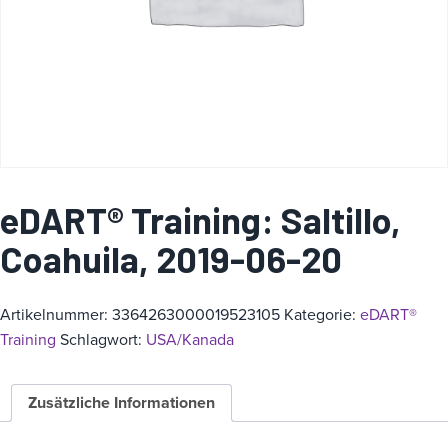
i
e
eDART® Training: Saltillo,
Coahuila, 2019-06-20
Artikelnummer:
3364263000019523105
Kategorie:
eDART®
Training
Schlagwort:
USA/Kanada
Zusätzliche Informationen