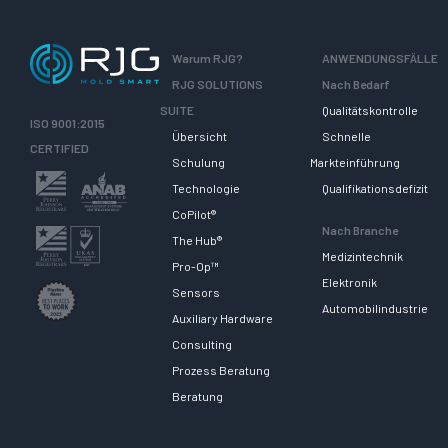
Warum RJG?
ANWENDUNGSFÄLLE
RJG SOLUTIONS
Nach Bedarf
SUITE
Qualitätskontrolle
ISO 9001:2015
Übersicht
Schnelle
CERTIFIED
Schulung
Markteinführung
Technologie
Qualifikationsdefizit
CoPilot®
Nach Branche
The Hub®
Medizintechnik
Pro-Op™
Elektronik
Sensors
Automobilindustrie
Auxiliary Hardware
Consulting
Prozess Beratung
Beratung