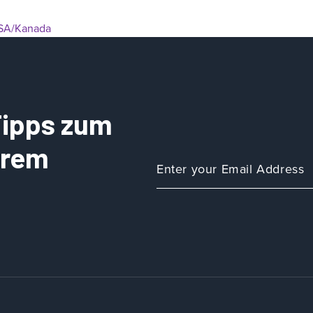
SA/Kanada
 Tipps zum
Ihrem