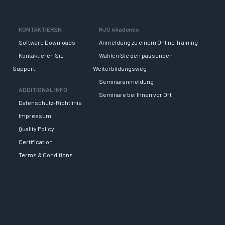
KONTAKTIEREN
RJG Akademie
Software Downloads
Anmeldung zu einem Online Training
Kontaktieren Sie
Wählen Sie den passenden
Support
Weiterbildungsweg
Seminaranmeldung
ADDITIONAL INFO
Seminare bei Ihnen vor Ort
Datenschutz-Richtlinie
Impressum
Quality Policy
Certification
Terms & Conditions