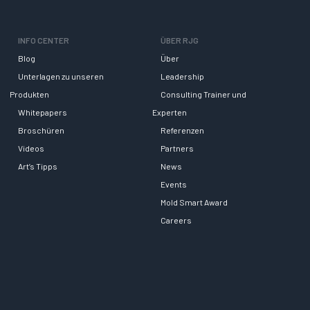
INFO CENTER
ÜBER RJG
Blog
Über
Unterlagen zu unseren
Leadership
Produkten
Consulting Trainer und
Whitepapers
Experten
Broschüren
Referenzen
Videos
Partners
Art’s Tipps
News
Events
Mold Smart Award
Careers