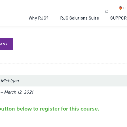
 II: Traverse City, Michi
D
Why RJG?
RJG Solutions Suite
SUPPOR
MANY
, Michigan
 – March 12, 2021
utton below to register for this course.