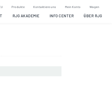
gan, 2021-03-01
EU
Produkte
Kontaktiere uns
Mein Konto
Wagen
T
RJG AKADEMIE
INFO CENTER
ÜBER RJG