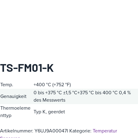
i
e
TS-FM01-K
Temp.
+400 °C (+752 °F)
0 bis +375 °C
±1,5 °C+375 °C bis 400 °C
0,4 %
Genauigkeit
des Messwerts
Thermoeleme
Typ K, geerdet
nttyp
Artikelnummer:
Y6UJ9A00047I
Kategorie:
Temperatur