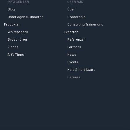
INFO CENTER
ÜBER RJG
Blog
Über
Unterlagen zu unseren
Leadership
Produkten
Consulting Trainer und
Whitepapers
Experten
Broschüren
Referenzen
Videos
Partners
Art’s Tipps
News
Events
Mold Smart Award
Careers