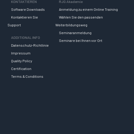
KONTAKTIEREN
RJG Akademie
Software Downloads
Anmeldung zu einem Online Training
Kontaktieren Sie
Wählen Sie den passenden
Support
Weiterbildungsweg
Seminaranmeldung
ADDITIONAL INFO
Seminare bei Ihnen vor Ort
Datenschutz-Richtlinie
Impressum
Quality Policy
Certification
Terms & Conditions