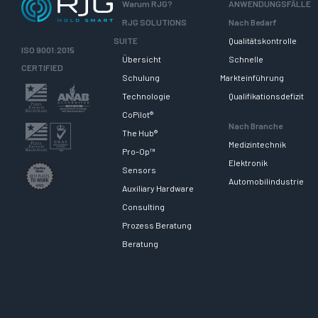
Warum RJG?
ANWENDUNGSFÄLLE
RJG SOLUTIONS
Nach Bedarf
SUITE
Qualitätskontrolle
ISO 9001:2015
Übersicht
Schnelle
CERTIFIED
Schulung
Markteinführung
Technologie
Qualifikationsdefizit
CoPilot®
Nach Branche
The Hub®
Medizintechnik
Pro-Op™
Elektronik
Sensors
Automobilindustrie
Auxiliary Hardware
Consulting
Prozess Beratung
Beratung