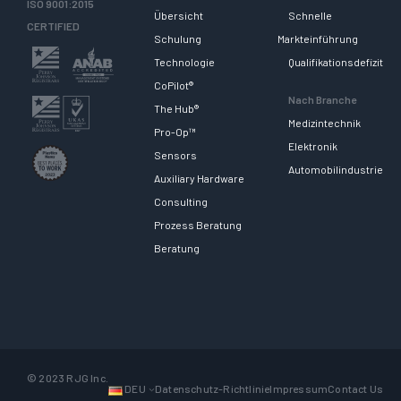
ISO 9001:2015
Übersicht
Schnelle
CERTIFIED
Schulung
Markteinführung
Technologie
Qualifikationsdefizit
CoPilot®
Nach Branche
The Hub®
Medizintechnik
Pro-Op™
Elektronik
Sensors
Automobilindustrie
Auxiliary Hardware
Consulting
Prozess Beratung
Beratung
© 2023 RJG Inc.
DEU
Datenschutz-Richtlinie
Impressum
Contact Us