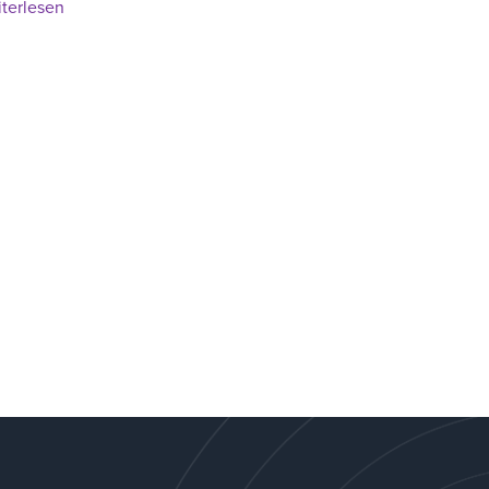
:
terlesen
CoPilot
Software
|
Version
10.0.0
–
Medically
Validated