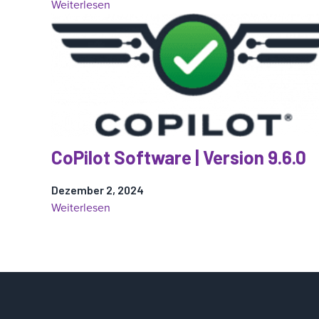
:
Weiterlesen
CoPilot
Software
|
Version
11.0.0
–
Medizinisch
validiert
CoPilot Software | Version 9.6.0
Dezember 2, 2024
:
Weiterlesen
CoPilot
Software
|
Version
9.6.0