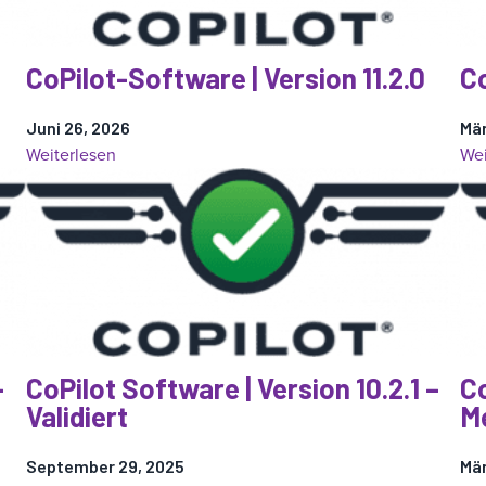
CoPilot-Software | Version 11.2.0
Co
Juni 26, 2026
Mär
:
Weiterlesen
Wei
CoPilot-
Software
|
Version
11.2.0
–
CoPilot Software | Version 10.2.1 –
Co
Validiert
Me
September 29, 2025
Mär