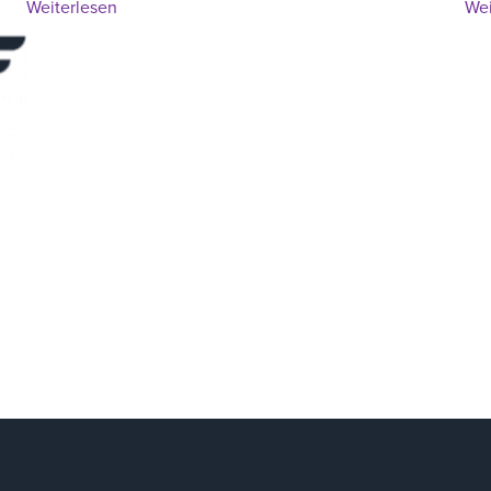
:
Weiterlesen
Wei
CoPilot
Software
|
Version
10.2.1
–
Validiert