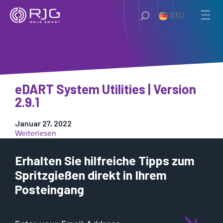
Zum
DEU
Inhalt
springen
eDART System Utilities | Version
2.9.1
Januar 27, 2022
:
Weiterlesen
eDART
System
Erhalten Sie hilfreiche Tipps zum
Utilities
|
Spritzgießen direkt in Ihrem
Version
Posteingang
2.9.1