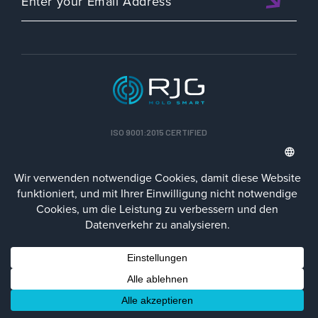
ISO 9001:2015 CERTIFIED
DEU
Datenschutz-Richtlinie
Impressum
Contact Us
Facebook
LinkedIn
Instagra
YouTu
© 2023 RJG Inc.