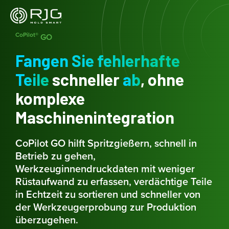
Zum
Inhalt
springen
CoPilot®
GO
Fangen Sie fehlerhafte
Teile
schneller
ab
, ohne
komplexe
Maschinenintegration
CoPilot GO hilft Spritzgießern, schnell in
Betrieb zu gehen,
Werkzeuginnendruckdaten mit weniger
Rüstaufwand zu erfassen, verdächtige Teile
in Echtzeit zu sortieren und schneller von
der Werkzeugerprobung zur Produktion
überzugehen.