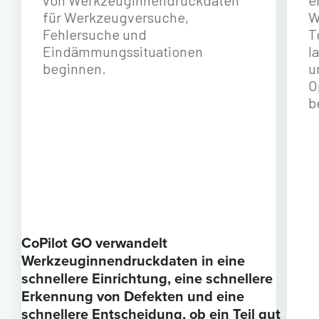
für Werkzeugversuche,
W
Fehlersuche und
T
Eindämmungssituationen
l
beginnen.
u
O
b
CoPilot GO verwandelt
Werkzeuginnendruckdaten in eine
schnellere Einrichtung, eine schnellere
Erkennung von Defekten und eine
schnellere Entscheidung, ob ein Teil gut