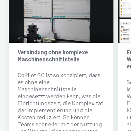
Verbindung ohne komplexe
E
Maschinenschnittstelle
W
e
CoPilot GO ist so konzipiert, dass
es ohne eine
S
Maschinenschnittstelle
i
eingesetzt werden kann, was die
W
Einrichtungszeit, die Komplexität
E
der Implementierung und die
k
Kosten reduziert. So können
u
Teams schneller mit der Nutzung
a
von Werkzeuginnendruckdaten
e