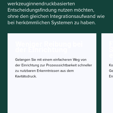
werkzeuginnendruckbasierten
Entscheidungsfindung nutzen möchten,
ohne den gleichen Integrationsaufwand wie
bei herkömmlichen Systemen zu haben.
Weniger Reibung bei
F
der Einrichtung
S
e
Gelangen Sie mit einem einfacheren Weg von
der Einrichtung zur Prozesssichtbarkeit schneller
Ko
zu nutzbaren Erkenntnissen aus dem
Ge
Kavitätsdruck.
En