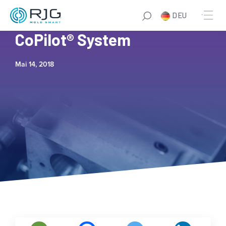
DEU
Thomson Plastics and the
CoPilot® System
Mai 14, 2018