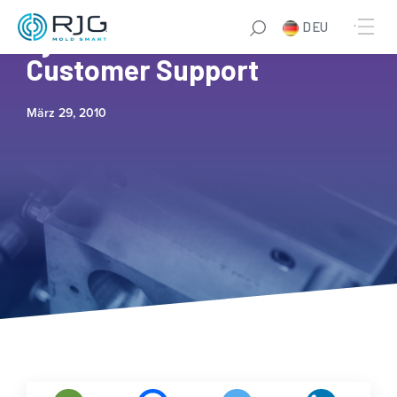
DEU
Tyco Testimonial on RJG’s
Customer Support
März 29, 2010