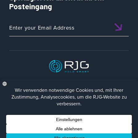
Posteingang
ISO 9001:2015 CERTIFIED
DEU
Datenschutz-Richtlinie
Impressum
Contact Us
Facebook
LinkedIn
Instagra
YouTu
Â© 2023 RJG Inc.