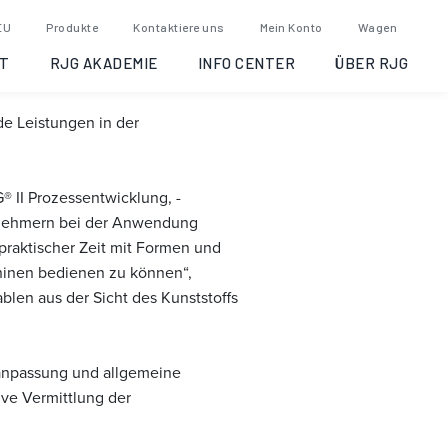
EU
Produkte
Kontaktiere uns
Mein Konto
Wagen
T
RJG AKADEMIE
INFO CENTER
ÜBER RJG
de Leistungen in der
® II Prozessentwicklung, -
ilnehmern bei der Anwendung
praktischer Zeit mit Formen und
chinen bedienen zu können“,
blen aus der Sicht des Kunststoffs
sanpassung und allgemeine
ive Vermittlung der