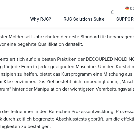
® I
D
Why RJG?
RJG Solutions Suite
SUPPOR
ter Molder seit Jahrzehnten der erste Standard für hervorragen
or eine begehrte Qualifikation darstellt.
nzentriert sich auf die besten Praktiken der DECOUPLED MOLDING
ng für jede Form in jeder geeigneten Maschine. Um den Kurste
nzipien zu helfen, bietet das Kursprogramm eine Mischung aus 
im Klassenzimmer. Das Ziel besteht nicht unbedingt darin, „Mas
arum“ hinter der Manipulation der wichtigsten Verarbeitungsvaria
n die Teilnehmer in den Bereichen Prozessentwicklung, Prozes
urch zeitlich begrenzte Abschlusstests geprüft, um die effekt
igkeiten zu bestätigen.