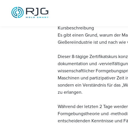
Master Molder
Kursbeschreibung
Es gibt einen Grund, warum der Mas
Gießereiindustrie ist und nach wie v
Dieser 8-tägige Zertifikatskurs ko
dokumentation und -vervielfältigu
wissenschaftlicher Formgebungspri
Maschinen und partizipativer Zeit 
sondern ein Verständnis für das „W
zu erlangen.
Während der letzten 2 Tage werde
Formgebungstheorie und -methodik d
entscheidenden Kenntnisse und Fäh