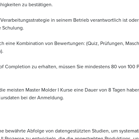
igkeiten zu bestätigen.
Verarbeitungsstrategie in seinem Betrieb verantwortlich ist oder
se Schulung.
ch eine Kombination von Bewertungen: (Quiz, Prüfungen, Masch
).
e of Completion zu erhalten, müssen Sie mindestens 80 von 100 
ie meisten Master Molder I Kurse eine Dauer von 8 Tagen haben
 Kursdaten bei der Anmeldung.
ine bewährte Abfolge von datengestützten Studien, um systemat
rozesse zu entwickeln, die die angestrebten Produktions- und 