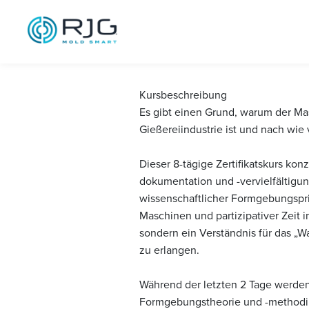
Master Molder
06-09
Kursbeschreibung
Es gibt einen Grund, warum der Mas
Gießereiindustrie ist und nach wie v
Dieser 8-tägige Zertifikatskurs ko
dokumentation und -vervielfältigu
wissenschaftlicher Formgebungspri
Maschinen und partizipativer Zeit 
sondern ein Verständnis für das „W
zu erlangen.
Während der letzten 2 Tage werde
Formgebungstheorie und -methodik d