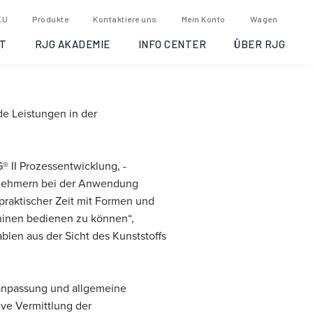
olina, 2026-
EU
Produkte
Kontaktiere uns
Mein Konto
Wagen
T
RJG AKADEMIE
INFO CENTER
ÜBER RJG
de Leistungen in der
® II Prozessentwicklung, -
ilnehmern bei der Anwendung
praktischer Zeit mit Formen und
chinen bedienen zu können“,
blen aus der Sicht des Kunststoffs
sanpassung und allgemeine
ive Vermittlung der