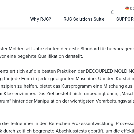
® I: Kannapolis, North Car
D
Why RJG?
RJG Solutions Suite
SUPPOR
ter Molder seit Jahrzehnten der erste Standard für hervorragen
or eine begehrte Qualifikation darstellt.
nzentriert sich auf die besten Praktiken der DECOUPLED MOLDING
ng für jede Form in jeder geeigneten Maschine. Um den Kurste
nzipien zu helfen, bietet das Kursprogramm eine Mischung aus 
im Klassenzimmer. Das Ziel besteht nicht unbedingt darin, „Mas
arum“ hinter der Manipulation der wichtigsten Verarbeitungsvaria
n die Teilnehmer in den Bereichen Prozessentwicklung, Prozes
urch zeitlich begrenzte Abschlusstests geprüft, um die effekt