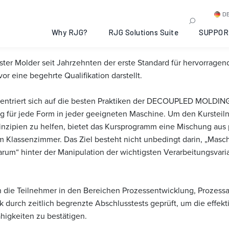
 I: Traverse City, Michig
D
Why RJG?
RJG Solutions Suite
SUPPOR
ter Molder seit Jahrzehnten der erste Standard für hervorragen
or eine begehrte Qualifikation darstellt.
nzentriert sich auf die besten Praktiken der DECOUPLED MOLDING
ng für jede Form in jeder geeigneten Maschine. Um den Kurste
nzipien zu helfen, bietet das Kursprogramm eine Mischung aus 
im Klassenzimmer. Das Ziel besteht nicht unbedingt darin, „Mas
arum“ hinter der Manipulation der wichtigsten Verarbeitungsvaria
n die Teilnehmer in den Bereichen Prozessentwicklung, Prozes
urch zeitlich begrenzte Abschlusstests geprüft, um die effekt
igkeiten zu bestätigen.