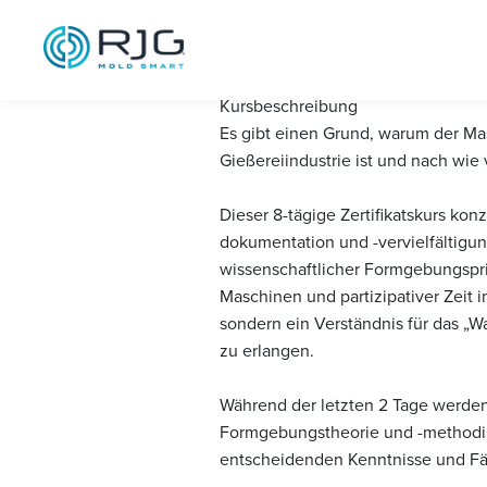
Master Molder®
Kursbeschreibung
Es gibt einen Grund, warum der Mas
Gießereiindustrie ist und nach wie v
Dieser 8-tägige Zertifikatskurs ko
dokumentation und -vervielfältigu
wissenschaftlicher Formgebungspri
Maschinen und partizipativer Zeit 
sondern ein Verständnis für das „W
zu erlangen.
Während der letzten 2 Tage werde
Formgebungstheorie und -methodik d
entscheidenden Kenntnisse und Fäh