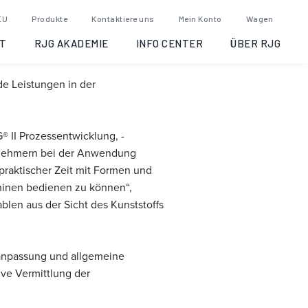
an, 2019-10-21
EU
Produkte
Kontaktiere uns
Mein Konto
Wagen
T
RJG AKADEMIE
INFO CENTER
ÜBER RJG
de Leistungen in der
® II Prozessentwicklung, -
ilnehmern bei der Anwendung
praktischer Zeit mit Formen und
chinen bedienen zu können“,
blen aus der Sicht des Kunststoffs
sanpassung und allgemeine
ive Vermittlung der