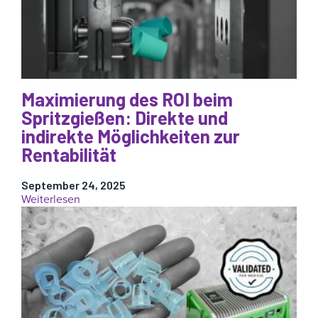
die
Kunststoffherstellung
verändert:
Verwendung
von
recycelten
Materialien
Maximierung des ROI beim
beim
Spritzgießen: Direkte und
Spritzgießen
indirekte Möglichkeiten zur
Rentabilität
September 24, 2025
:
Weiterlesen
Maximierung
des
ROI
beim
Spritzgießen:
Direkte
und
indirekte