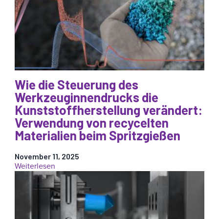
Der
Weg
zur
autonomen
Prozesssteuerung
beim
Spritzgießen
Wie die Steuerung des
Werkzeuginnendrucks die
Kunststoffherstellung verändert:
Verwendung von recycelten
Materialien beim Spritzgießen
November 11, 2025
:
Weiterlesen
Wie
die
Steuerung
des
Werkzeuginnendrucks