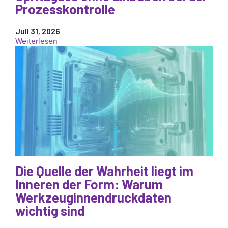
Prozesskontrolle
Juli 31, 2026
:
Weiterlesen
Senkung
der
Materialkosten
im
Spritzguss
ohne
Einbußen
bei
der
Prozesskontrolle
Die Quelle der Wahrheit liegt im
Inneren der Form: Warum
Werkzeuginnendruckdaten
wichtig sind