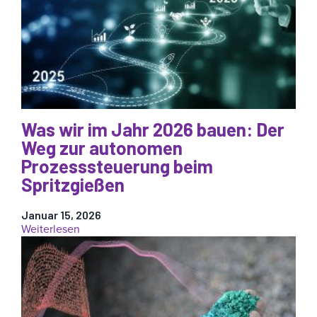
Konzepte
erklärt:
Ein
leistungsstarker
wissenschaftlicher
Ansatz
mit
DECOUPLED
MOLDING®
Was wir im Jahr 2026 bauen: Der
führt
Weg zur autonomen
zu
Autonomie
Prozesssteuerung beim
für
Spritzgießen
Gießer
Januar 15, 2026
:
Weiterlesen
Was
wir
im
Jahr
2026
bauen: