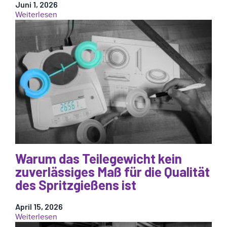
Juni 1, 2026
:
Weiterlesen
Die
Quelle
der
Wahrheit
liegt
im
Inneren
der
Form:
Warum
Werkzeuginnendruckdaten
wichtig
sind
Warum das Teilegewicht kein
zuverlässiges Maß für die Qualität
des Spritzgießens ist
April 15, 2026
:
Weiterlesen
Warum