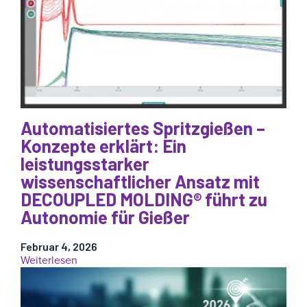
Qualitätsprobleme
beim
Spritzgießen
(und
was
sie
Sie
wirklich
kosten)
Automatisiertes Spritzgießen –
Konzepte erklärt: Ein
leistungsstarker
wissenschaftlicher Ansatz mit
DECOUPLED MOLDING® führt zu
Autonomie für Gießer
Februar 4, 2026
:
Weiterlesen
Automatisiertes
Spritzgießen
–