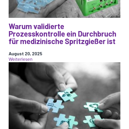
Möglichkeiten
zur
Rentabilität
Warum validierte
Prozesskontrolle ein Durchbruch
für medizinische Spritzgießer ist
August 20, 2025
:
Weiterlesen
Warum
validierte
Prozesskontrolle
ein
Durchbruch
für
medizinische
Spritzgießer
ist