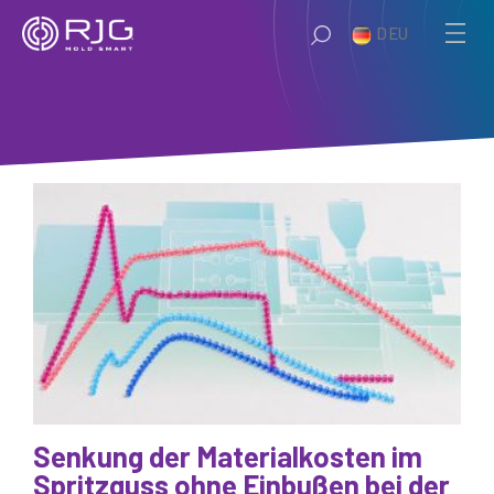
Zum
DEU
Inhalt
springen
Senkung der Materialkosten im
Spritzguss ohne Einbußen bei der