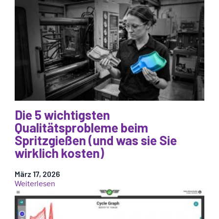
das
Teilegewicht
kein
zuverlässiges
Maß
für
die
Qualität
des
Spritzgießens
ist
Die 5 wichtigsten
Qualitätsprobleme beim
Spritzgießen (und was sie Sie
wirklich kosten)
März 17, 2026
:
Weiterlesen
Die
5
wichtigsten