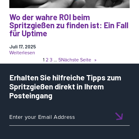
Wo der wahre ROI beim
Spritzgießen zu finden ist: Ein Fall
für Uptime
Juli 17, 2025
:
Weiterlesen
Wo
1
2
3
…
5
Nächste Seite
»
der
wahre
Erhalten Sie hilfreiche Tipps zum
ROI
beim
Spritzgießen direkt in Ihrem
Spritzgießen
Posteingang
zu
finden
ist:
Ein
Fall
für
Uptime